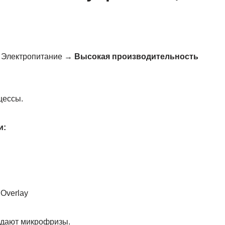
 Электропитание →
Высокая производительность
цессы.
и:
 Overlay
 дают микрофризы.