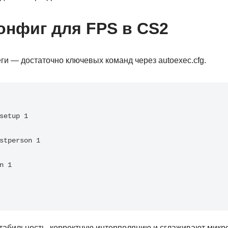
онфиг для FPS в CS2
и — достаточно ключевых команд через autoexec.cfg.
setup 1

stperson 1

 1

табильность, корректную интерполяцию и сглаживают микр