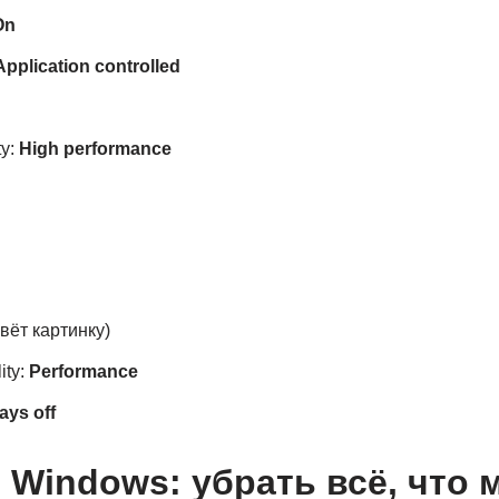
On
Application controlled
ty:
High performance
вёт картинку)
ity:
Performance
ays off
 Windows: убрать всё, что 