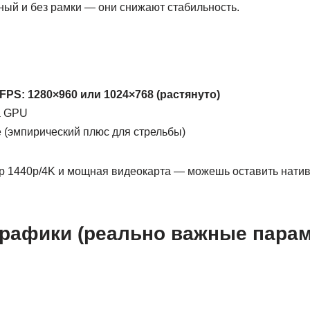
ный и без рамки — они снижают стабильность.
е
FPS: 1280×960 или 1024×768 (растянуто)
а GPU
 (эмпирический плюс для стрельбы)
ор 1440p/4K и мощная видеокарта — можешь оставить натив
графики (реально важные пара