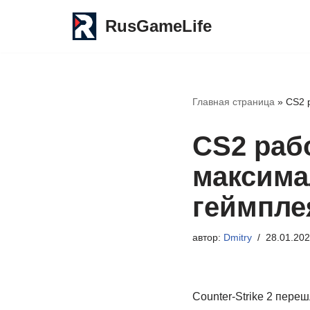
RusGameLife
Перейти
к
содержимому
Главная страница
»
CS2 
CS2 раб
максима
геймпле
автор:
Dmitry
28.01.20
Counter-Strike 2 пере