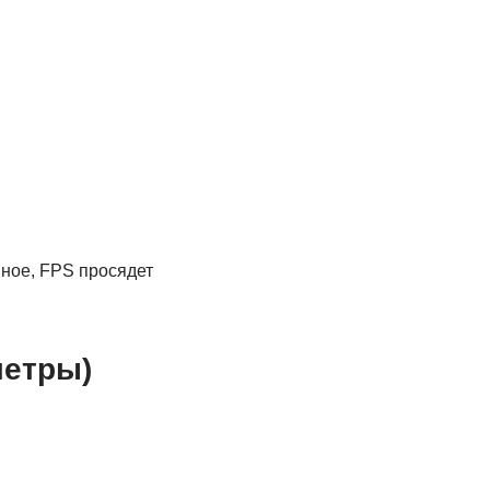
ное, FPS просядет
метры)