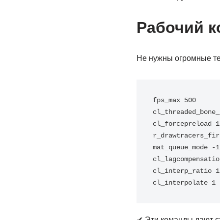
Рабочий к
Не нужны огромные тег
fps_max 500

cl_threaded_bone_
cl_forcepreload 1

r_drawtracers_fir
mat_queue_mode -1

cl_lagcompensation
cl_interp_ratio 1

✔ Эти команды дают с