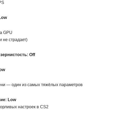
PS
Low
на GPU
и не страдает)
зернистость: Off
Low
ени — один из самых тяжёлых параметров
ие: Low
орливых настроек в CS2